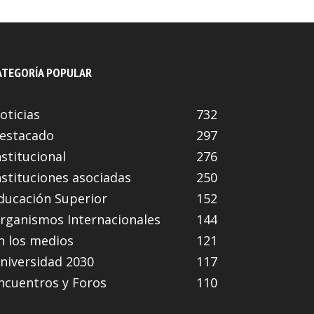
ATEGORÍA POPULAR
oticias
732
estacado
297
nstitucional
276
nstituciones asociadas
250
ducación Superior
152
rganismos Internacionales
144
n los medios
121
niversidad 2030
117
ncuentros y Foros
110