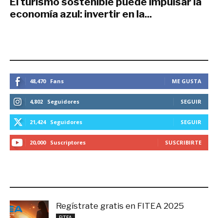
El turismo sostenible puede impulsar la
economía azul: invertir en la...
mayo 24, 2017
ESTEMOS CONECTADOS
48,470
Fans
ME GUSTA
4,802
Seguidores
SEGUIR
21,424
Seguidores
SEGUIR
20,000
Suscriptores
SUSCRIBIRTE
LO MÁS RECIENTE
Regístrate gratis en FITEA 2025
noviembre 4, 2025
FITEA