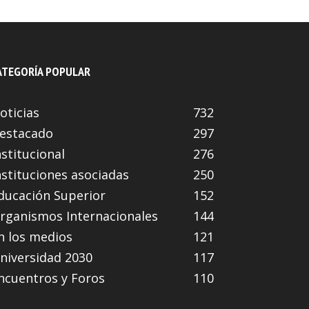
ATEGORÍA POPULAR
oticias
732
estacado
297
nstitucional
276
nstituciones asociadas
250
ducación Superior
152
rganismos Internacionales
144
n los medios
121
niversidad 2030
117
ncuentros y Foros
110