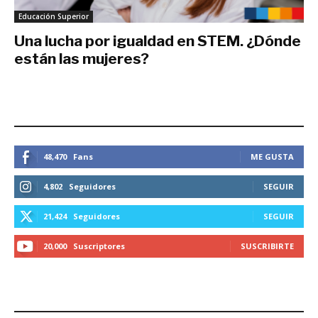
Educación Superior
Una lucha por igualdad en STEM. ¿Dónde
están las mujeres?
septiembre 27, 2025
ESTEMOS CONECTADOS
48,470
Fans
ME GUSTA
4,802
Seguidores
SEGUIR
21,424
Seguidores
SEGUIR
20,000
Suscriptores
SUSCRIBIRTE
LO MÁS RECIENTE