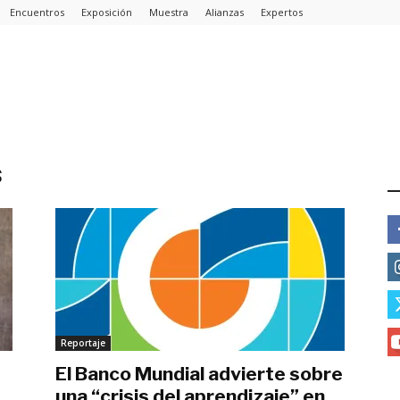
Encuentros
Exposición
Muestra
Alianzas
Expertos
s
E
Reportaje
El Banco Mundial advierte sobre
una “crisis del aprendizaje” en