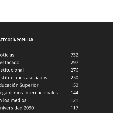
ATEGORÍA POPULAR
oticias
732
estacado
297
nstitucional
276
nstituciones asociadas
250
ducación Superior
152
rganismos Internacionales
144
n los medios
121
niversidad 2030
117