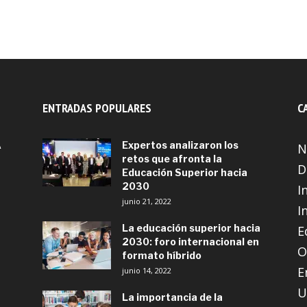
ENTRADAS POPULARES
C
A
Expertos analizaron los
N
retos que afronta la
D
Educación Superior hacia
2030
I
junio 21, 2022
I
La educación superior hacia
E
2030: foro internacional en
O
formato híbrido
E
junio 14, 2022
U
La importancia de la