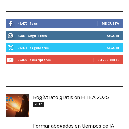
ESTEMOS CONECTADOS
48,470
Fans
ME GUSTA
4,802
Seguidores
SEGUIR
21,424
Seguidores
SEGUIR
20,000
Suscriptores
SUSCRIBIRTE
LO MÁS RECIENTE
Regístrate gratis en FITEA 2025
noviembre 4, 2025
FITEA
Formar abogados en tiempos de IA