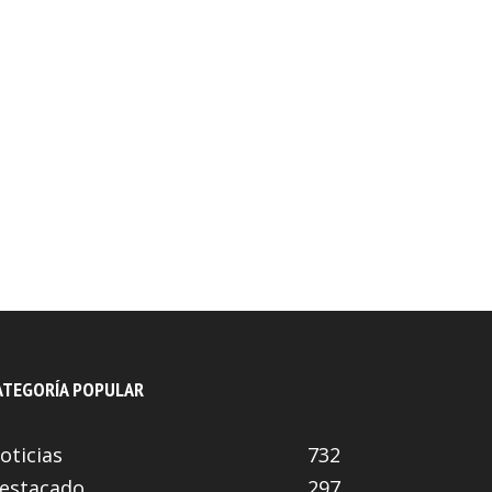
ATEGORÍA POPULAR
oticias
732
estacado
297