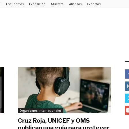
a
Encuentros
Exposición
Muestra
Alianzas
Expertos
E
Organismos Internacionales
Cruz Roja, UNICEF y OMS
publican una ‎guía para proteger