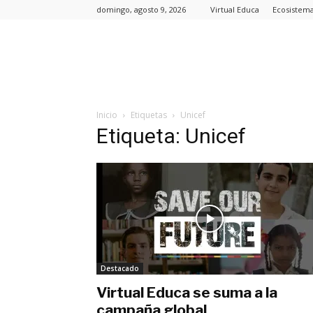
domingo, agosto 9, 2026
Virtual Educa
Ecosistem
Inicio
Etiquetas
Unicef
Etiqueta: Unicef
Destacado
Virtual Educa se suma a la
campaña global