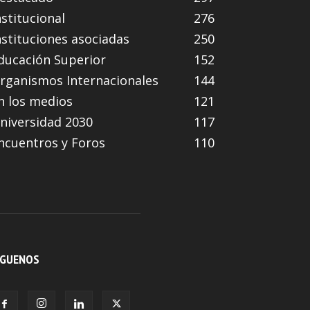
nstitucional
276
nstituciones asociadas
250
ducación Superior
152
rganismos Internacionales
144
n los medios
121
niversidad 2030
117
ncuentros y Foros
110
ÍGUENOS