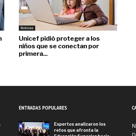
Noticias
n
Unicef pidió proteger a los
niños que se conectan por
primera...
febrero 7, 2018
ENTRADAS POPULARES
C
A
Expertos analizaron los
N
retos que afronta la
D