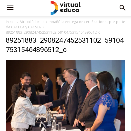
Inicio
Virtual Educa acompañó la entrega de certificaciones por parte
de CACECA y CACSLA
89251883_2908247452531102_5910475315464896512_o
89251883_2908247452531102_59104
75315464896512_o