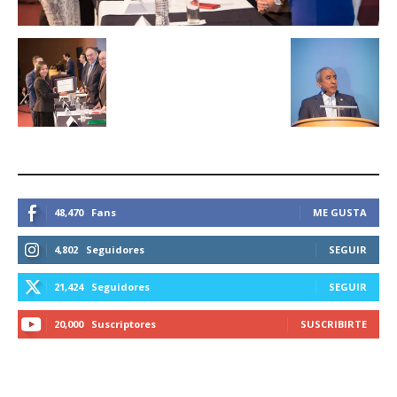
ESTEMOS CONECTADOS
48,470
Fans
ME GUSTA
4,802
Seguidores
SEGUIR
21,424
Seguidores
SEGUIR
20,000
Suscriptores
SUSCRIBIRTE
LO MÁS RECIENTE