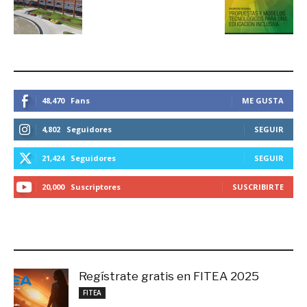
ESTEMOS CONECTADOS
48,470
Fans
ME GUSTA
4,802
Seguidores
SEGUIR
21,424
Seguidores
SEGUIR
20,000
Suscriptores
SUSCRIBIRTE
LO MÁS RECIENTE
Regístrate gratis en FITEA 2025
noviembre 4, 2025
FITEA