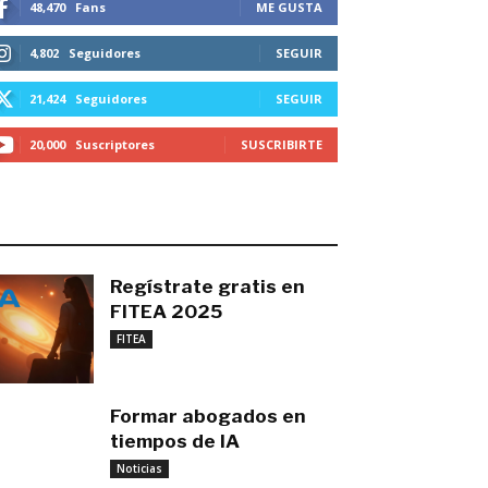
48,470
Fans
ME GUSTA
4,802
Seguidores
SEGUIR
21,424
Seguidores
SEGUIR
20,000
Suscriptores
SUSCRIBIRTE
O MÁS RECIENTE
Regístrate gratis en
FITEA 2025
noviembre 4, 2025
FITEA
Formar abogados en
tiempos de IA
noviembre 3, 2025
Noticias