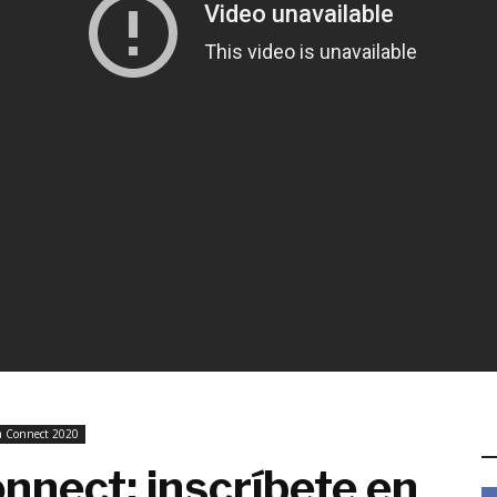
a Connect 2020
E
nnect: inscríbete en