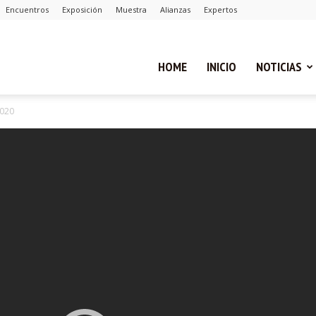
Encuentros
Exposición
Muestra
Alianzas
Expertos
ual
HOME
INICIO
NOTICIAS
2020
ca
cias