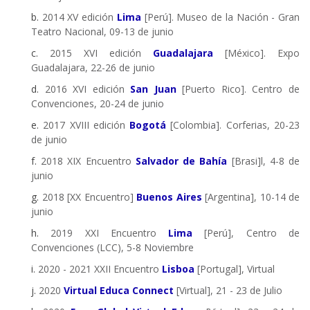
b.
2014 XV edición
Lima
[Perú]. Museo de la Nación - Gran
Teatro Nacional, 09-13 de junio
c.
2015 XVI edición
Guadalajara
[México]. Expo
Guadalajara, 22-26 de junio
d.
2016 XVI edición
San Juan
[Puerto Rico]. Centro de
Convenciones, 20-24 de junio
e.
2017 XVIII edición
Bogotá
[Colombia]. Corferias, 20-23
de junio
f.
2018 XIX Encuentro
Salvador de Bahía
[Brasi]l, 4-8 de
junio
g.
2018 [XX Encuentro]
Buenos Aires
[Argentina], 10-14 de
junio
h.
2019 XXI Encuentro
Lima
[Perú], Centro de
Convenciones (LCC), 5-8 Noviembre
i.
2020 - 2021 XXII Encuentro
Lisboa
[Portugal], Virtual
j.
2020
Virtual Educa Connect
[Virtual], 21 - 23 de Julio