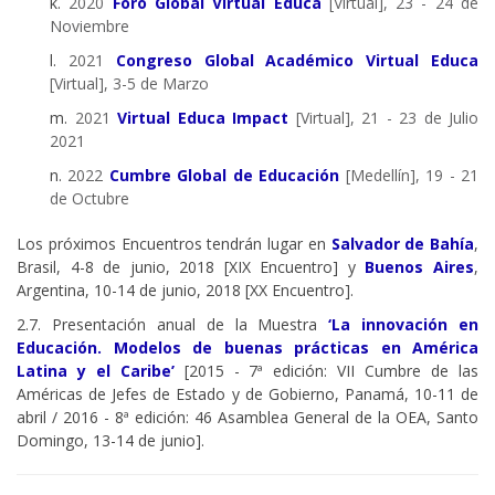
k.
2020
Foro Global Virtual Educa
[Virtual], 23 - 24 de
Noviembre
l.
2021
Congreso Global Académico Virtual Educa
[Virtual], 3-5 de Marzo
m.
2021
Virtual Educa Impact
[Virtual], 21 - 23 de Julio
2021
n.
2022
Cumbre Global de Educación
[Medellín], 19 - 21
de Octubre
Los próximos Encuentros tendrán lugar en
Salvador de Bahía
,
Brasil, 4-8 de junio, 2018 [XIX Encuentro] y
Buenos Aires
,
Argentina, 10-14 de junio, 2018 [XX Encuentro].
2.7. Presentación anual de la Muestra
‘La innovación en
Educación. Modelos de buenas prácticas en América
Latina y el Caribe’
[2015 - 7ª edición: VII Cumbre de las
Américas de Jefes de Estado y de Gobierno, Panamá, 10-11 de
abril / 2016 - 8ª edición: 46 Asamblea General de la OEA, Santo
Domingo, 13-14 de junio].