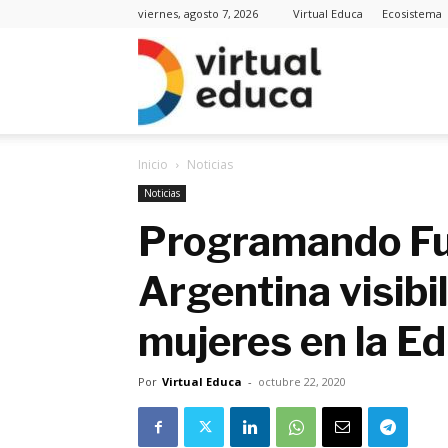
viernes, agosto 7, 2026
Virtual Educa
Ecosistema
Virt
Inicio
Noticias
Edu
Noticias
Programando Fu
Argentina visibili
Noti
mujeres en la E
Por
Virtual Educa
-
octubre 22, 2020