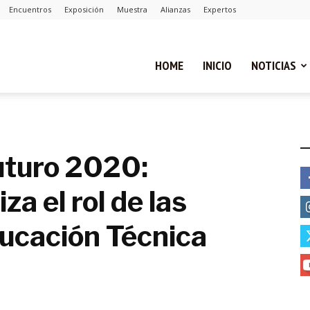
Encuentros
Exposición
Muestra
Alianzas
Expertos
ual
HOME
INICIO
NOTICIAS
ca
E
turo 2020:
za el rol de las
cias
ducación Técnica