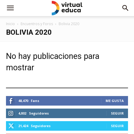
Inicio
Encuentros y Foros
Bolivia 2020
BOLIVIA 2020
No hay publicaciones para
mostrar
ESTEMOS CONECTADOS
48,470
Fans
ME GUSTA
4,802
Seguidores
SEGUIR
21,424
Seguidores
SEGUIR