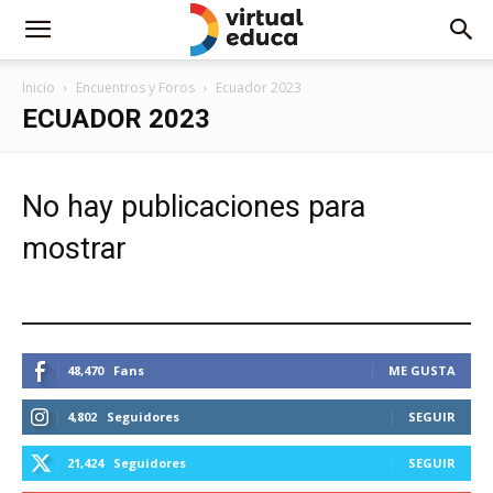
Inicio
Encuentros y Foros
Ecuador 2023
ECUADOR 2023
No hay publicaciones para
mostrar
ESTEMOS CONECTADOS
48,470
Fans
ME GUSTA
4,802
Seguidores
SEGUIR
21,424
Seguidores
SEGUIR