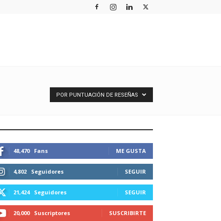
POR PUNTUACIÓN DE RESEÑAS
STEMOS CONECTADOS
48,470
Fans
ME GUSTA
4,802
Seguidores
SEGUIR
21,424
Seguidores
SEGUIR
20,000
Suscriptores
SUSCRIBIRTE