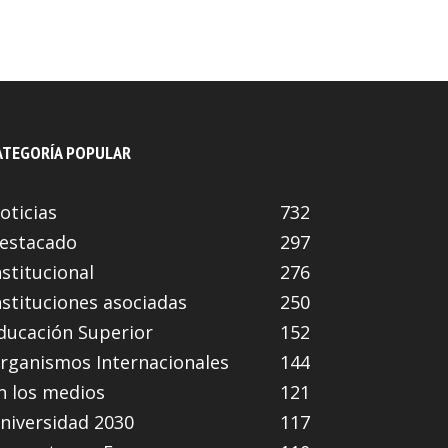
ATEGORÍA POPULAR
oticias
732
estacado
297
nstitucional
276
nstituciones asociadas
250
ducación Superior
152
rganismos Internacionales
144
n los medios
121
niversidad 2030
117