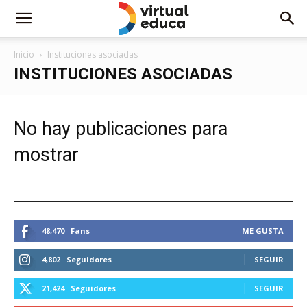
Inicio
Instituciones asociadas
INSTITUCIONES ASOCIADAS
No hay publicaciones para
mostrar
ESTEMOS CONECTADOS
48,470
Fans
ME GUSTA
4,802
Seguidores
SEGUIR
21,424
Seguidores
SEGUIR