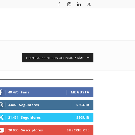
POPULARES EN LOS ÚLTIMOS 7 DÍAS
STEMOS CONECTADOS
48,470
Fans
ME GUSTA
4,802
Seguidores
SEGUIR
21,424
Seguidores
SEGUIR
20,000
Suscriptores
SUSCRIBIRTE