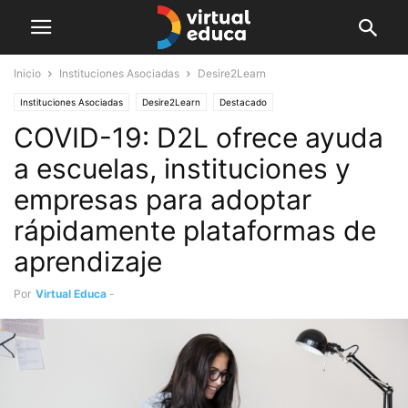
Inicio
Instituciones Asociadas
Desire2Learn
Instituciones Asociadas
Desire2Learn
Destacado
COVID-19: D2L ofrece ayuda
Instituciones asociadas
a escuelas, instituciones y
empresas para adoptar
rápidamente plataformas de
aprendizaje
Por
Virtual Educa
-
marzo 19, 2020