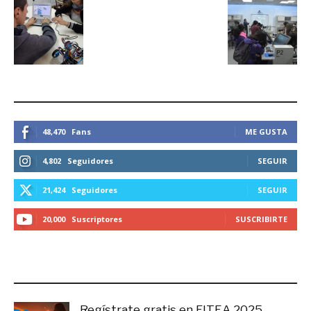
ESTEMOS CONECTADOS
48,470
Fans
ME GUSTA
4,802
Seguidores
SEGUIR
21,424
Seguidores
SEGUIR
20,000
Suscriptores
SUSCRIBIRTE
LO MÁS RECIENTE
Regístrate gratis en FITEA 2025