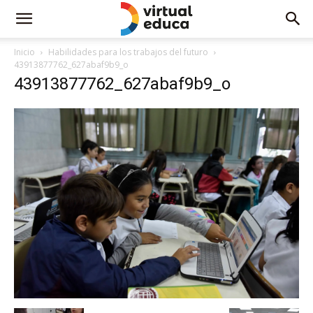
Inicio
Habilidades para los trabajos del futuro
43913877762_627abaf9b9_o
43913877762_627abaf9b9_o