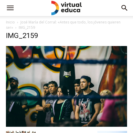
Inicio
José María del Corral: «Antes que todo, los jóvenes quieren
ser»
IMG_2159
IMG_2159