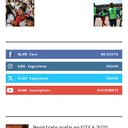
ESTEMOS CONECTADOS
48,470
Fans
ME GUSTA
4,802
Seguidores
SEGUIR
21,424
Seguidores
SEGUIR
20,000
Suscriptores
SUSCRIBIRTE
LO MÁS RECIENTE
Regístrate gratis en FITEA 2025