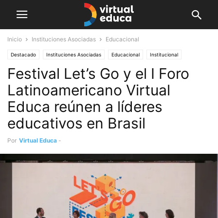
Inicio
Instituciones Asociadas
Educacional
Destacado
Instituciones Asociadas
Educacional
Institucional
Festival Let’s Go y el I Foro
Instituciones asociadas
Noticias
Latinoamericano Virtual
Educa reúnen a líderes
educativos en Brasil
Por
Virtual Educa
-
agosto 30, 2019