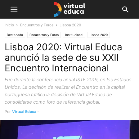
Inicio
Encuentros y Foros
Lisboa 2020
Destacado
Encuentros y Foros
Institucional
Lisboa 2020
Lisboa 2020: Virtual Educa
anunció la sede de su XXII
Encuentro Internacional
Fue durante la conferencia anual ISTE 2019, en los Estados
Unidos. La decisión de realizar el Encuentro en la capital
portuguesa ratifica la decisión de Virtual Educa de
consolidarse como foro de referencia global.
Por
Virtual Educa
-
junio 27, 2019