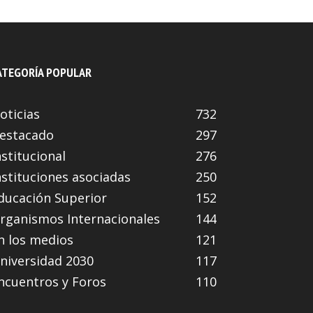
ATEGORÍA POPULAR
oticias
732
estacado
297
nstitucional
276
nstituciones asociadas
250
ducación Superior
152
rganismos Internacionales
144
n los medios
121
niversidad 2030
117
ncuentros y Foros
110