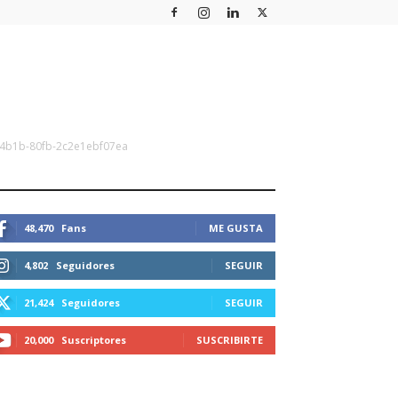
-4b1b-80fb-2c2e1ebf07ea
STEMOS CONECTADOS
48,470
Fans
ME GUSTA
4,802
Seguidores
SEGUIR
21,424
Seguidores
SEGUIR
20,000
Suscriptores
SUSCRIBIRTE