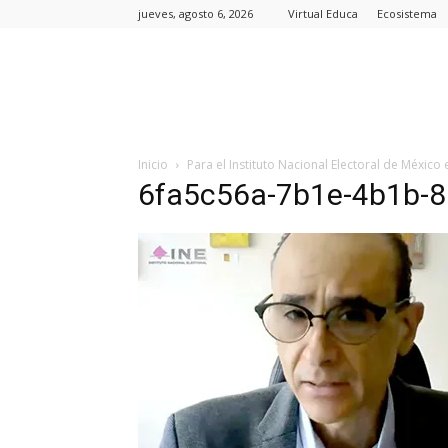
jueves, agosto 6, 2026
Virtual Educa
Ecosistema
Inicio
Para el Instituto Nacional Electoral de México 
6fa5c56a-7b1e-4b1b-8