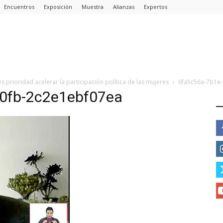
Encuentros
Exposición
Muestra
Alianzas
Expertos
es prioridad acelerar la participación política de las mujeres
6fa5c56a-7b1e
0fb-2c2e1ebf07ea
E