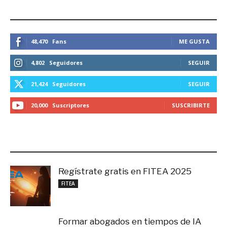
ESTEMOS CONECTADOS
48,470
Fans
ME GUSTA
4,802
Seguidores
SEGUIR
21,424
Seguidores
SEGUIR
20,000
Suscriptores
SUSCRIBIRTE
LO MÁS RECIENTE
Regístrate gratis en FITEA 2025
noviembre 4, 2025
FITEA
Formar abogados en tiempos de IA