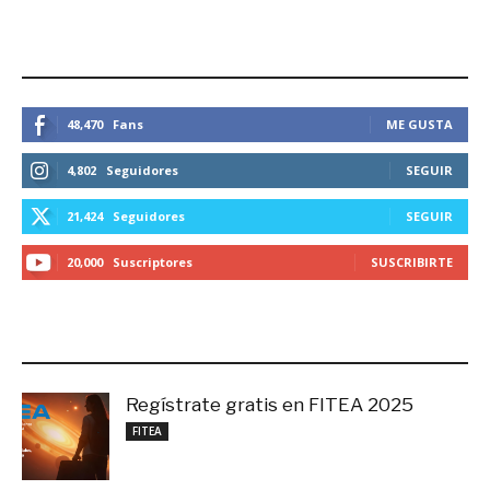
enero 14, 2019
ESTEMOS CONECTADOS
48,470
Fans
ME GUSTA
4,802
Seguidores
SEGUIR
21,424
Seguidores
SEGUIR
20,000
Suscriptores
SUSCRIBIRTE
LO MÁS RECIENTE
Regístrate gratis en FITEA 2025
noviembre 4, 2025
FITEA