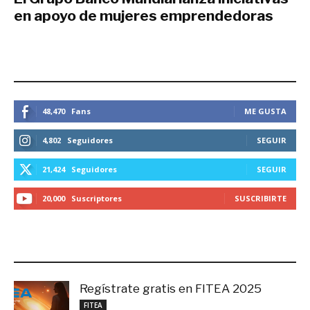
en apoyo de mujeres emprendedoras
febrero 24, 2020
ESTEMOS CONECTADOS
48,470
Fans
ME GUSTA
4,802
Seguidores
SEGUIR
21,424
Seguidores
SEGUIR
20,000
Suscriptores
SUSCRIBIRTE
LO MÁS RECIENTE
Regístrate gratis en FITEA 2025
noviembre 4, 2025
FITEA