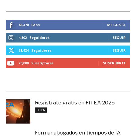
ESTEMOS CONECTADOS
48,470
Fans
ME GUSTA
4,802
Seguidores
SEGUIR
21,424
Seguidores
SEGUIR
20,000
Suscriptores
SUSCRIBIRTE
LO MÁS RECIENTE
Regístrate gratis en FITEA 2025
noviembre 4, 2025
FITEA
Formar abogados en tiempos de IA