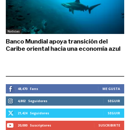
Noticias
Banco Mundial apoya transición del
Caribe oriental hacia una economía azul
septiembre 27, 2017
ESTEMOS CONECTADOS
48,470
Fans
ME GUSTA
4,802
Seguidores
SEGUIR
21,424
Seguidores
SEGUIR
20,000
Suscriptores
SUSCRIBIRTE