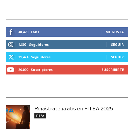
ESTEMOS CONECTADOS
48,470
Fans
ME GUSTA
4,802
Seguidores
SEGUIR
21,424
Seguidores
SEGUIR
20,000
Suscriptores
SUSCRIBIRTE
LO MÁS RECIENTE
Regístrate gratis en FITEA 2025
noviembre 4, 2025
FITEA