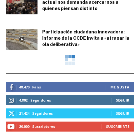
actual nos demanda acercarnos a
quienes piensan distinto
diciembre 3, 2021
Participación ciudadana innovadora:
informe de la OCDE invita a «atrapar la
ola deliberativa»
noviembre 29, 2021
El director del Centro de la OCDE para
México anuncia informe sobre
instrumentos de...
noviembre 28, 2021
Combatir la desinformación, una
prioridad señalada por Rosa Wolpert de
UNESCO
noviembre 26, 2021
Parlatino comparte visiones con el Foro