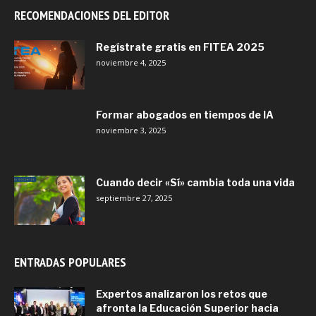
noviembre 19, 2021
Construyendo futuros para la educación
y la ciudadanía: seminario regional con
partidos políticos
agosto 7, 2021
Carla Humphrey: «Cero tolerancia a que
personas que violenten mujeres ocupen
cargos públicos»
junio 1, 2021
México: presentan aplicación para
promover un voto informado
mayo 21, 2021
ESTEMOS CONECTADOS