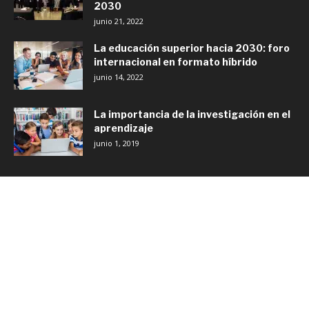
48,470
Fans
ME GUSTA
4,802
Seguidores
SEGUIR
21,424
Seguidores
SEGUIR
20,000
Suscriptores
SUSCRIBIRTE
LO MÁS RECIENTE
Regístrate gratis en FITEA 2025
noviembre 4, 2025
FITEA
Formar abogados en tiempos de IA
noviembre 3, 2025
Noticias