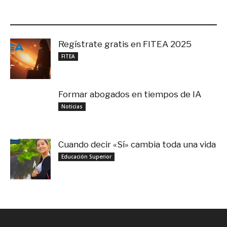
de la Juventud: participará el secretario
ejecutivo, Elías...
noviembre 22, 2021
Miguel A. Cañizales, exministro de
Educación de Panamá, propone nuevos
rumbos a los jóvenes
noviembre 22, 2021
Isha Sharma compartirá desde Dubái su
visión sobre el futuro de la ciudadanía
noviembre 21, 2021
Fernando Reimers disertará en el Foro
de la Juventud por el Futuro de la...
noviembre 20, 2021
El Foro de la Juventud se incorpora como
evento registrado de la FIL de...