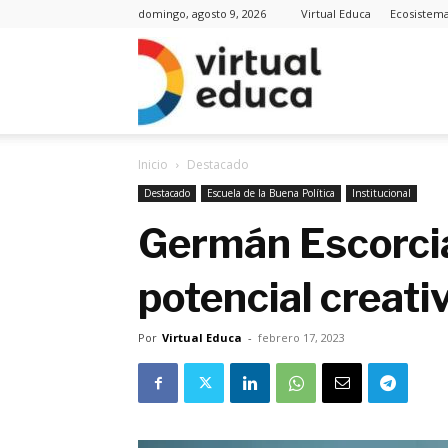
domingo, agosto 9, 2026
Virtual Educa
Ecosistem
Virt
Inicio
Destacado
Edu
Destacado
Escuela de la Buena Política
Institucional
Germán Escorcia
potencial creati
Noti
Por
Virtual Educa
-
febrero 17, 2023