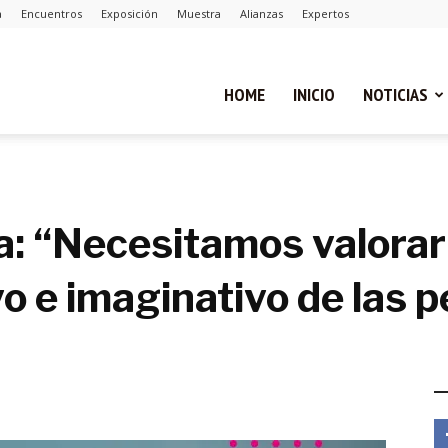
a
Encuentros
Exposición
Muestra
Alianzas
Expertos
ual
HOME
INICIO
NOTICIAS
ca
: “Necesitamos valorar 
vo e imaginativo de las 
cias
E