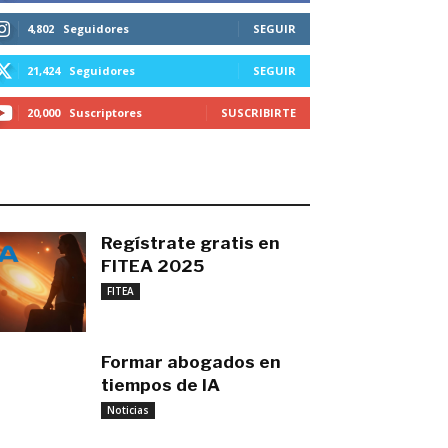
4,802
Seguidores
SEGUIR
21,424
Seguidores
SEGUIR
20,000
Suscriptores
SUSCRIBIRTE
O MÁS RECIENTE
Regístrate gratis en
FITEA 2025
noviembre 4, 2025
FITEA
Formar abogados en
tiempos de IA
noviembre 3, 2025
Noticias