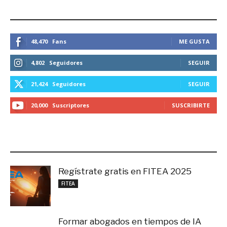
ESTEMOS CONECTADOS
48,470
Fans
ME GUSTA
4,802
Seguidores
SEGUIR
21,424
Seguidores
SEGUIR
20,000
Suscriptores
SUSCRIBIRTE
LO MÁS RECIENTE
Regístrate gratis en FITEA 2025
noviembre 4, 2025
FITEA
Formar abogados en tiempos de IA