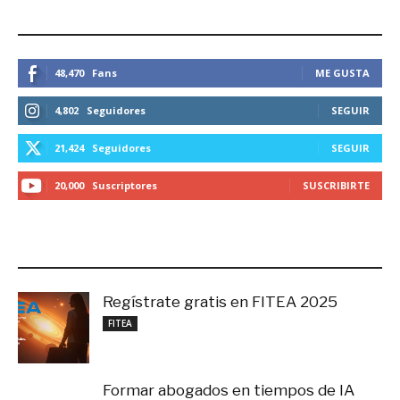
ESTEMOS CONECTADOS
48,470
Fans
ME GUSTA
4,802
Seguidores
SEGUIR
21,424
Seguidores
SEGUIR
20,000
Suscriptores
SUSCRIBIRTE
LO MÁS RECIENTE
Regístrate gratis en FITEA 2025
noviembre 4, 2025
FITEA
Formar abogados en tiempos de IA