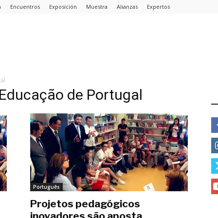
a
Encuentros
Exposición
Muestra
Alianzas
Expertos
al
a Educação de Portugal
E
Português
Projetos pedagógicos
inovadores são aposta