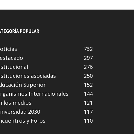
ATEGORÍA POPULAR
oticias
732
estacado
297
nstitucional
276
nstituciones asociadas
250
ducación Superior
152
rganismos Internacionales
144
n los medios
121
niversidad 2030
117
ncuentros y Foros
110