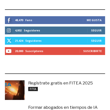
ESTEMOS CONECTADOS
48,470
Fans
ME GUSTA
4,802
Seguidores
SEGUIR
21,424
Seguidores
SEGUIR
20,000
Suscriptores
SUSCRIBIRTE
LO MÁS RECIENTE
Regístrate gratis en FITEA 2025
noviembre 4, 2025
FITEA
Formar abogados en tiempos de IA