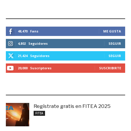
ESTEMOS CONECTADOS
48,470
Fans
ME GUSTA
4,802
Seguidores
SEGUIR
21,424
Seguidores
SEGUIR
20,000
Suscriptores
SUSCRIBIRTE
LO MÁS RECIENTE
Regístrate gratis en FITEA 2025
noviembre 4, 2025
FITEA