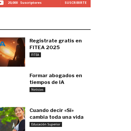
20,000
Suscriptores
SUSCRIBIRTE
O MÁS RECIENTE
Regístrate gratis en
FITEA 2025
noviembre 4, 2025
FITEA
Formar abogados en
tiempos de IA
noviembre 3, 2025
Noticias
Cuando decir «Sí»
cambia toda una vida
Educación Superior
septiembre 27, 2025