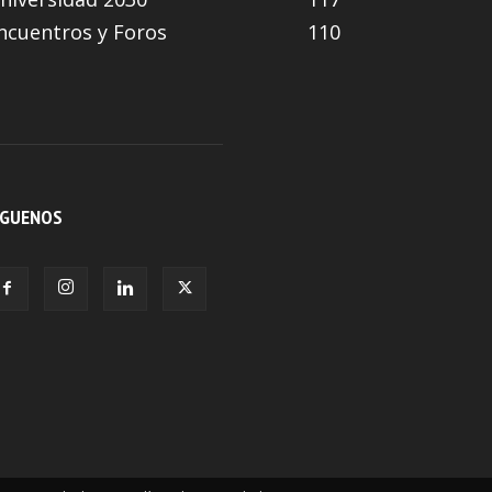
ncuentros y Foros
110
ÍGUENOS