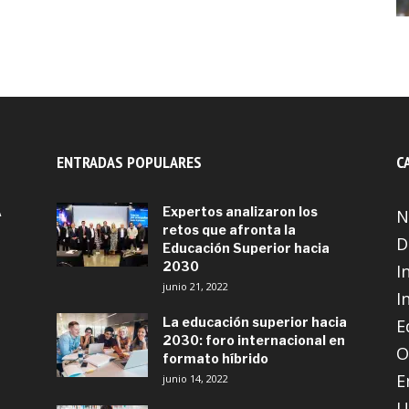
ENTRADAS POPULARES
C
A
Expertos analizaron los
N
retos que afronta la
D
Educación Superior hacia
2030
I
junio 21, 2022
I
La educación superior hacia
E
2030: foro internacional en
O
formato híbrido
E
junio 14, 2022
U