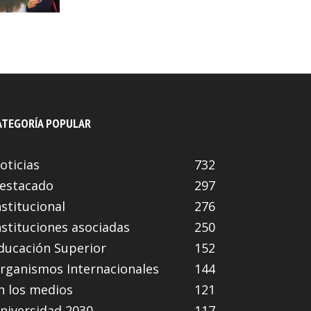
ATEGORÍA POPULAR
oticias
732
estacado
297
nstitucional
276
nstituciones asociadas
250
ducación Superior
152
rganismos Internacionales
144
n los medios
121
niversidad 2030
117