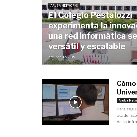
ARUBA NETWORKS
El Colegio Pestalozzi
experimenta la innova
una red informática s
versátil y escalable
octubre 12, 2019
Cómo 
Unive
Aruba Netw
Para segui
académico,
de su infra