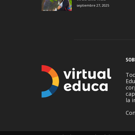
septiembre 27, 2025
SOB
Tod
Edu
cor
cap
la 
Con