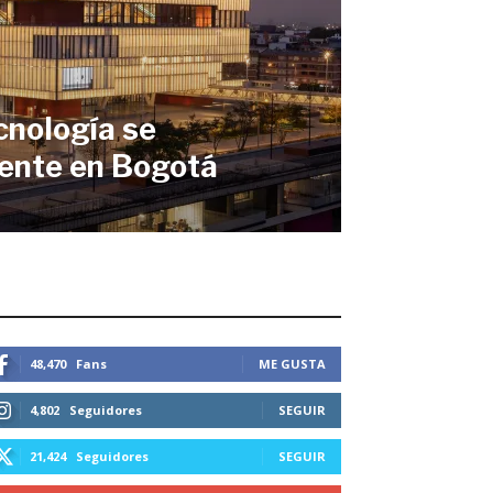
cnología se
ente en Bogotá
STEMOS CONECTADOS
48,470
Fans
ME GUSTA
4,802
Seguidores
SEGUIR
21,424
Seguidores
SEGUIR