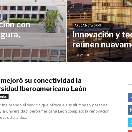
ción con
ARUBA NETWORKS
egura,
Innovación y te
reúnen nuevam
julio 24, 2019
mejoró su conectividad la
E
rsidad Iberoamericana León
febrero 18, 2019
orks
r mejorando el servicio que ofrece a sus alumnos y personal
 la Universidad Iberoamericana León completó la renovación
estructura de...