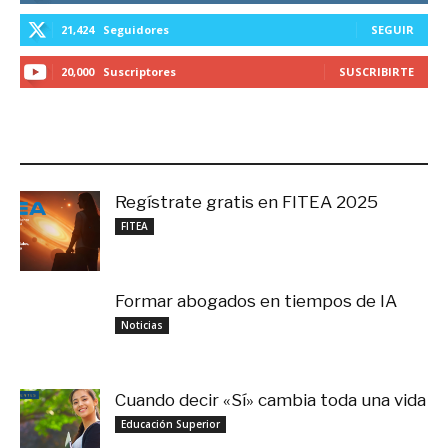
21,424
Seguidores
SEGUIR
20,000
Suscriptores
SUSCRIBIRTE
LO MÁS RECIENTE
Regístrate gratis en FITEA 2025
noviembre 4, 2025
FITEA
Formar abogados en tiempos de IA
noviembre 3, 2025
Noticias
Cuando decir «Sí» cambia toda una vida
septiembre 27, 2025
Educación Superior