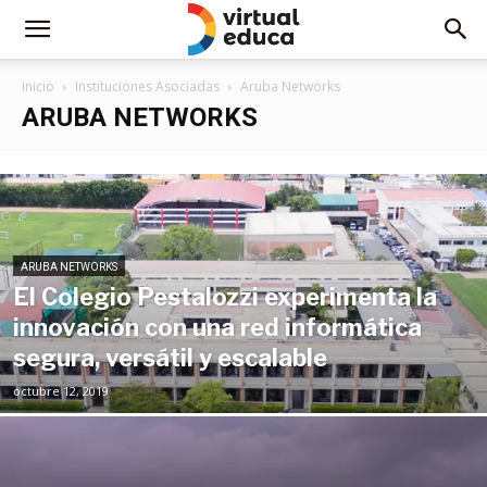
Inicio
Instituciones Asociadas
Aruba Networks
ARUBA NETWORKS
ARUBA NETWORKS
El Colegio Pestalozzi experimenta la
innovación con una red informática
segura, versátil y escalable
octubre 12, 2019