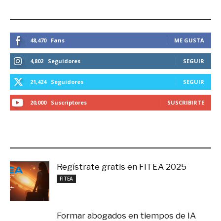
ESTEMOS CONECTADOS
48,470
Fans
ME GUSTA
4,802
Seguidores
SEGUIR
21,424
Seguidores
SEGUIR
20,000
Suscriptores
SUSCRIBIRTE
LO MÁS RECIENTE
Regístrate gratis en FITEA 2025
noviembre 4, 2025
FITEA
Formar abogados en tiempos de IA