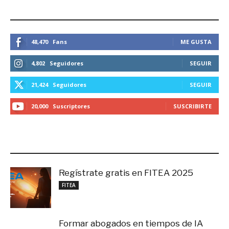
ESTEMOS CONECTADOS
48,470
Fans
ME GUSTA
4,802
Seguidores
SEGUIR
21,424
Seguidores
SEGUIR
20,000
Suscriptores
SUSCRIBIRTE
LO MÁS RECIENTE
Regístrate gratis en FITEA 2025
noviembre 4, 2025
FITEA
Formar abogados en tiempos de IA