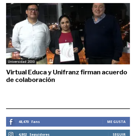
Universidad 2030
Virtual Educa y Unifranz firman acuerdo
de colaboración
julio 14, 2019
ESTEMOS CONECTADOS
48,470
Fans
ME GUSTA
4,802
Seguidores
SEGUIR