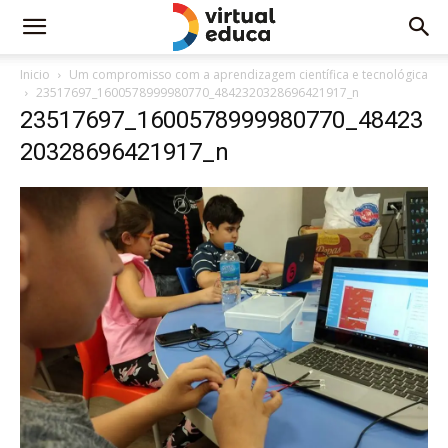
Inicio
Um compromisso com a aprendizagem científica e tecnológica
23517697_1600578999980770_4842320328696421917_n
23517697_1600578999980770_48423
20328696421917_n