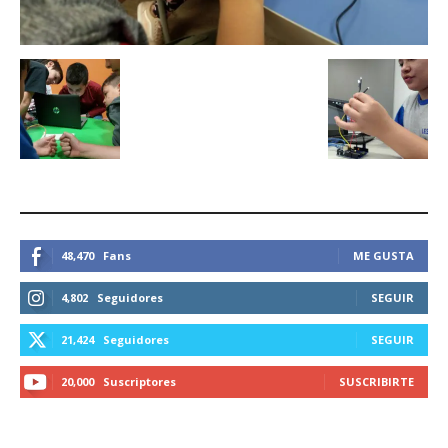
ESTEMOS CONECTADOS
48,470
Fans
ME GUSTA
4,802
Seguidores
SEGUIR
21,424
Seguidores
SEGUIR
20,000
Suscriptores
SUSCRIBIRTE