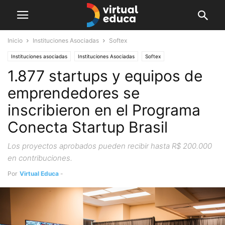
Inicio
Instituciones Asociadas
Softex
Instituciones asociadas
Instituciones Asociadas
Softex
1.877 startups y equipos de
emprendedores se
inscribieron en el Programa
Conecta Startup Brasil
Los proyectos aprobados pueden recibir hasta R$ 200.000
en contribuciones.
Por
Virtual Educa
-
noviembre 13, 2019