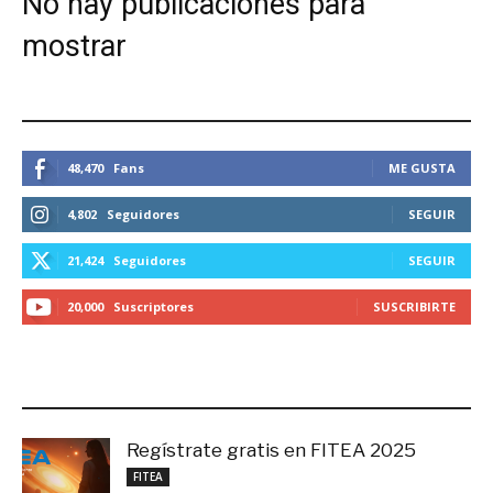
No hay publicaciones para
mostrar
ESTEMOS CONECTADOS
48,470
Fans
ME GUSTA
4,802
Seguidores
SEGUIR
21,424
Seguidores
SEGUIR
20,000
Suscriptores
SUSCRIBIRTE
LO MÁS RECIENTE
Regístrate gratis en FITEA 2025
noviembre 4, 2025
FITEA