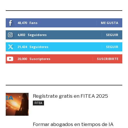
ESTEMOS CONECTADOS
48,470
Fans
ME GUSTA
4,802
Seguidores
SEGUIR
21,424
Seguidores
SEGUIR
20,000
Suscriptores
SUSCRIBIRTE
LO MÁS RECIENTE
Regístrate gratis en FITEA 2025
noviembre 4, 2025
FITEA
Formar abogados en tiempos de IA