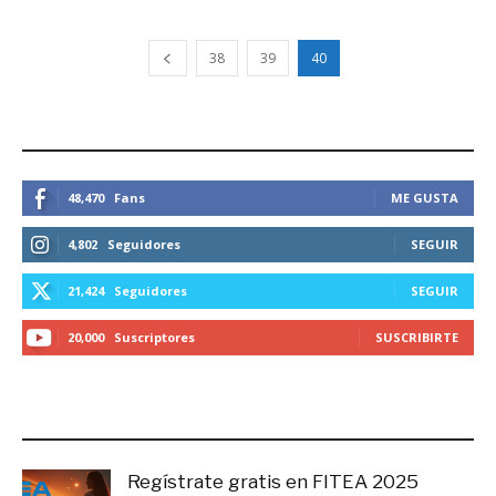
38
39
40
ESTEMOS CONECTADOS
48,470
Fans
ME GUSTA
4,802
Seguidores
SEGUIR
21,424
Seguidores
SEGUIR
20,000
Suscriptores
SUSCRIBIRTE
LO MÁS RECIENTE
Regístrate gratis en FITEA 2025