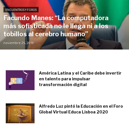
ENCUENTROS Y FOROS
Facundo Manes: “La computadora
más sofisticada no le llega ni a los
tobillos al cerebro humano”
noviembre 25, 2019
América Latina y el Caribe debe invertir
en talento para impulsar
transformación digital
junio 1, 2021
Alfredo Luz pintó la Educación en el Foro
Global Virtual Educa Lisboa 2020
diciembre 2, 2020