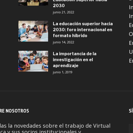
2030
I
junio 21, 2022
I
La educación superior hacia
E
2030: foro internacional en
O
formato híbrido
E
junio 14, 2022
U
La importancia de la
investigación en el
E
aprendizaje
junio 1, 2019
RE NOSOTROS
S
as la novedades sobre el trabajo de Virtual
ca y sus socios institucionales y