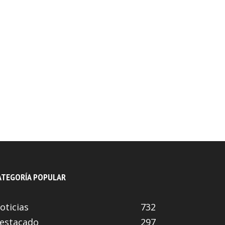
ATEGORÍA POPULAR
oticias
732
estacado
297