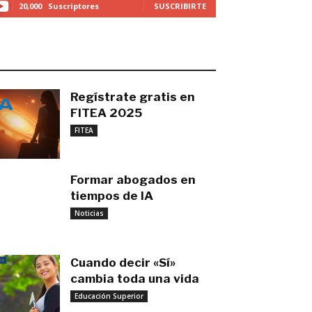
20,000
Suscriptores
SUSCRIBIRTE
O MÁS RECIENTE
Regístrate gratis en
FITEA 2025
noviembre 4, 2025
FITEA
Formar abogados en
tiempos de IA
noviembre 3, 2025
Noticias
Cuando decir «Sí»
cambia toda una vida
Educación Superior
septiembre 27, 2025