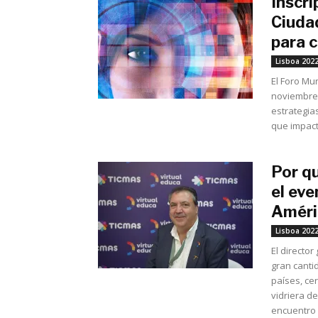
Inscri
Ciudad
para c
Lisboa 202
El Foro Mun
noviembre 
estrategia
que impact
Por q
el ev
Améric
Lisboa 202
El director
gran canti
países, ce
vidriera d
encuentro 