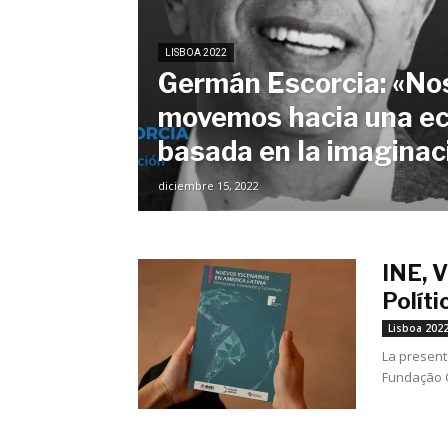
LISBOA 2022
Germán Escorcia: «No
movemos hacia una e
basada en la imaginac
diciembre 15, 2022
INE, V
Políti
Lisboa 202
La present
Fundação C