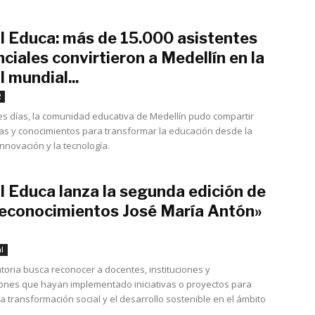
al Educa: más de 15.000 asistentes
ciales convirtieron a Medellín en la
l mundial...
octubre 22, 2022
2
es días, la comunidad educativa de Medellín pudo compartir
as y conocimientos para transformar la educación desde la
 innovación y la tecnología.
l Educa lanza la segunda edición de
Reconocimientos José María Antón»
octubre 8, 2022
l
toria busca reconocer a docentes, instituciones y
ones que hayan implementado iniciativas o proyectos para
a transformación social y el desarrollo sostenible en el ámbito