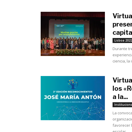
Virtu
presen
capita
Lisboa 202
Durante tr
experienci
ciencia, la
Virtua
los «
a la...
Instituciona
La convoca
organizaci
favorecer l
escolar.