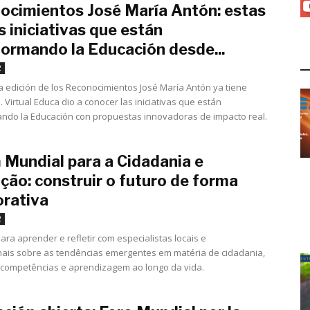
ocimientos José María Antón: estas
s iniciativas que están
formando la Educación desde...
L
noviembre 14, 2022
2
 edición de los Reconocimientos José María Antón ya tiene
 Virtual Educa dio a conocer las iniciativas que están
ndo la Educación con propuestas innovadoras de impacto real.
 Mundial para a Cidadania e
ção: construir o futuro de forma
orativa
noviembre 10, 2022
2
ara aprender e refletir com especialistas locais e
nais sobre as tendências emergentes em matéria de cidadania,
competências e aprendizagem ao longo da vida.