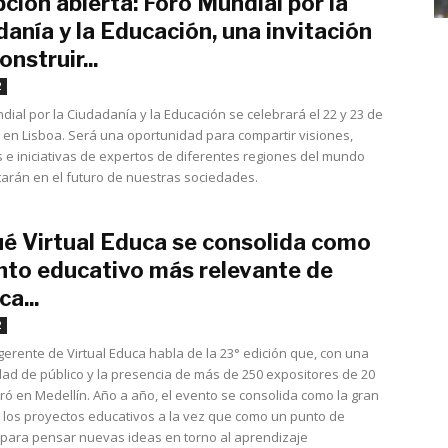
pción abierta: Foro Mundial por la
anía y la Educación, una invitación
onstruir...
noviembre 4, 2022
2
dial por la Ciudadanía y la Educación se celebrará el 22 y 23 de
en Lisboa. Será una oportunidad para compartir visiones,
s e iniciativas de expertos de diferentes regiones del mundo
arán en el futuro de nuestras sociedades.
ué Virtual Educa se consolida como
ento educativo más relevante de
a...
octubre 25, 2022
2
 gerente de Virtual Educa habla de la 23° edición que, con una
dad de público y la presencia de más de 250 expositores de 20
rró en Medellín. Año a año, el evento se consolida como la gran
e los proyectos educativos a la vez que como un punto de
para pensar nuevas ideas en torno al aprendizaje