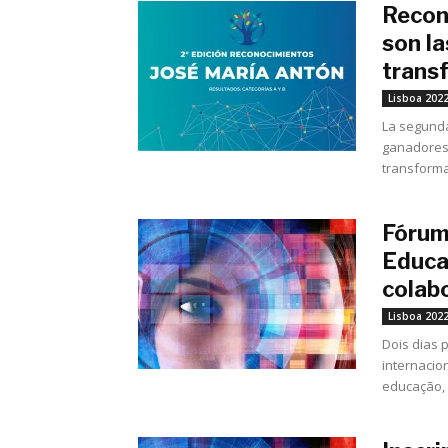
Recon
son la
trans
Lisboa 202
La segunda
ganadores.
transforma
Fórum
Educa
colab
Lisboa 202
Dois dias p
internacio
educação, 