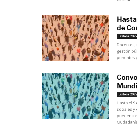
Hasta 
de Con
Lisboa 202
Docentes, 
gestión pú
ponentes p
Convo
Mundia
Lisboa 202
Hasta el 9
sociales y 
pueden ins
Ciudadaní