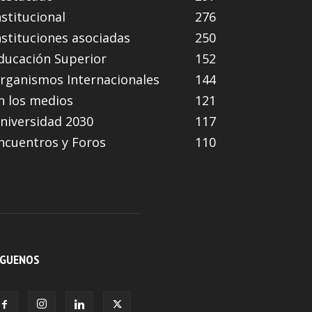
nstitucional
276
nstituciones asociadas
250
ducación Superior
152
rganismos Internacionales
144
n los medios
121
niversidad 2030
117
ncuentros y Foros
110
ÍGUENOS