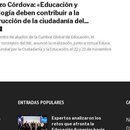
zo Córdova: «Educación y
ogía deben contribuir a la
ucción de la ciudadanía del...
julio 30, 2022
2
entro de aliados de la Cumbre Global de Educación, el
consejero del INE, anunció la realización, junto a Virtual Educa.
undial por la Ciudadanía y la Educación, el 22 y 23 de noviembre
ENTRADAS POPULARES
C
A
Expertos analizaron los
N
retos que afronta la
D
Educación Superior hacia