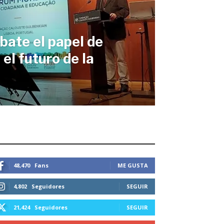
bate el papel de
el futuro de la
STEMOS CONECTADOS
48,470
Fans
ME GUSTA
4,802
Seguidores
SEGUIR
21,424
Seguidores
SEGUIR