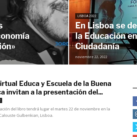
LISBOA 2022
s
En Lisboa se de
conomía
la Educación en 
ión»
Ciudadanía
noviembre 22, 2022
irtual Educa y Escuela de la Buena
E
ca invitan a la presentación del...
noviembre 21, 2022
2
ación del libro tendrá lugar el martes 22 de noviembre en la
alouste Gulbenkian, Lisboa.