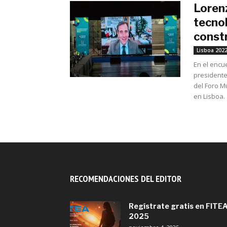
Loren
tecnol
constr
Lisboa 202
En el encu
presidente 
del Foro M
en Lisboa.
RECOMENDACIONES DEL EDITOR
Regístrate gratis en FITE
2025