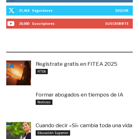
21,424
Seguidores
SEGUIR
20,000
Suscriptores
SUSCRIBIRTE
LO MÁS RECIENTE
Regístrate gratis en FITEA 2025
noviembre 4, 2025
FITEA
Formar abogados en tiempos de IA
noviembre 3, 2025
Noticias
Cuando decir «Sí» cambia toda una vida
septiembre 27, 2025
Educación Superior