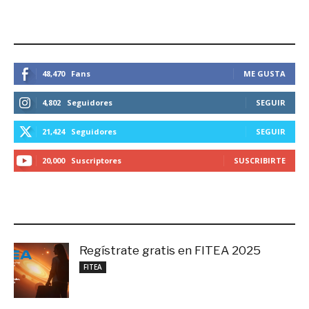
ESTEMOS CONECTADOS
48,470
Fans
ME GUSTA
4,802
Seguidores
SEGUIR
21,424
Seguidores
SEGUIR
20,000
Suscriptores
SUSCRIBIRTE
LO MÁS RECIENTE
Regístrate gratis en FITEA 2025
noviembre 4, 2025
FITEA