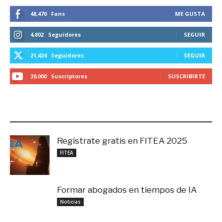
48,470
Fans
ME GUSTA
4,802
Seguidores
SEGUIR
21,424
Seguidores
SEGUIR
20,000
Suscriptores
SUSCRIBIRTE
LO MÁS RECIENTE
Regístrate gratis en FITEA 2025
noviembre 4, 2025
FITEA
Formar abogados en tiempos de IA
noviembre 3, 2025
Noticias